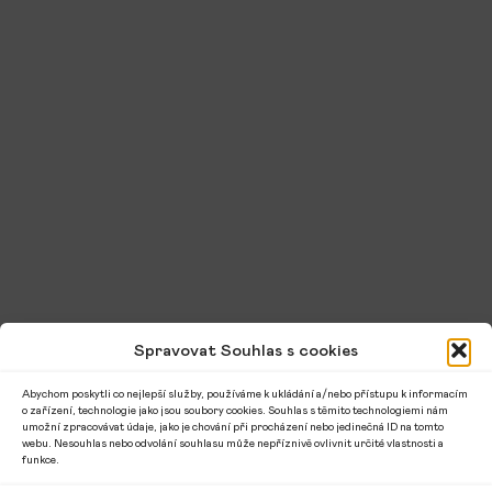
Spravovat Souhlas s cookies
Abychom poskytli co nejlepší služby, používáme k ukládání a/nebo přístupu k informacím
o zařízení, technologie jako jsou soubory cookies. Souhlas s těmito technologiemi nám
umožní zpracovávat údaje, jako je chování při procházení nebo jedinečná ID na tomto
webu. Nesouhlas nebo odvolání souhlasu může nepříznivě ovlivnit určité vlastnosti a
funkce.