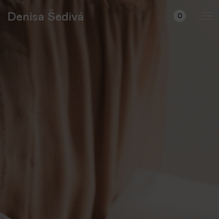
Denisa Šedivá
0